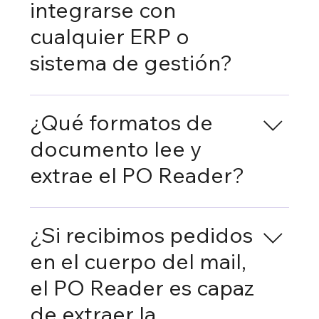
integrarse con
cualquier ERP o
sistema de gestión?
Si, trabajamos con todo tipo de sistemas
como SAP, Microsoft Dynamics, Sage
¿Qué formatos de
entre otros.
documento lee y
extrae el PO Reader?
Leemos y ayudamos al procesamiento de
pedidos en varios formatos: .pdf, .word, .txt,
¿Si recibimos pedidos
.excel…
en el cuerpo del mail,
el PO Reader es capaz
de extraer la