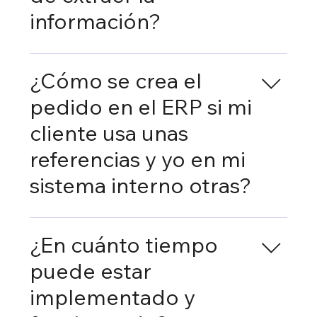
información?
Exacto, no solo somos especialistas en la
lectura de documentos, también
¿Cómo se crea el
trabajamos con los pedidos escritos que
pedido en el ERP si mi
recibáis en el cuerpo del mail.
cliente usa unas
referencias y yo en mi
sistema interno otras?
PO Reader identifica las referencias
utilizadas por tu cliente y las relaciona con
¿En cuánto tiempo
las de tu sistema interno. Así, interpreta
puede estar
correctamente cada pedido recibido y lo
adapta automáticamente a tu operativa,
implementado y
sin necesidad de ajustes manuales.