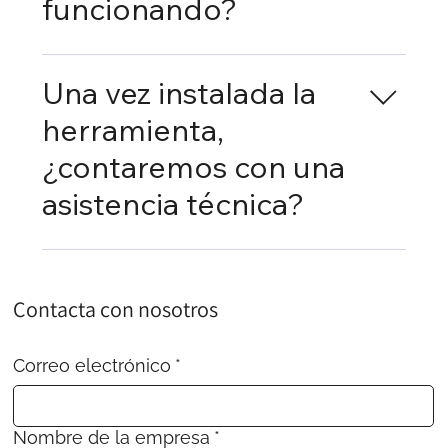
funcionando?
El ritmo de implementación lo marcáis
vosotros, pero en la mayoría de los casos
Una vez instalada la
la herramienta puede estar operativa en
herramienta,
tan solo 4 semanas.
¿contaremos con una
asistencia técnica?
Totalmente, se os asignará un
responsable de proyecto con el que os
mantendréis en contacto en todo
Contacta con nosotros
momento.
Correo electrónico
*
Nombre de la empresa
*